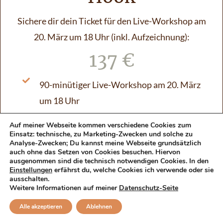
Sichere dir dein Ticket für den Live-Workshop am
20. März um 18 Uhr (inkl. Aufzeichnung):
137 €
90-minütiger Live-Workshop am 20. März
um 18 Uhr
Live Q&A mit Vivienne
Auf meiner Webseite kommen verschiedene Cookies zum
Einsatz: technische, zu Marketing-Zwecken und solche zu
Analyse-Zwecken; Du kannst meine Webseite grundsätzlich
Zugang zur Aufzeichnung
auch ohne das Setzen von Cookies besuchen. Hiervon
ausgenommen sind die technisch notwendigen Cookies. In den
Einstellungen
erfährst du, welche Cookies ich verwende oder sie
101 Vorlagen für Überschriften, die
ausschalten.
verkaufen (PDF)
Weitere Informationen auf meiner
Datenschutz-Seite
Alle akzeptieren
Ablehnen
Checkliste mit SOS Tipps für bessere