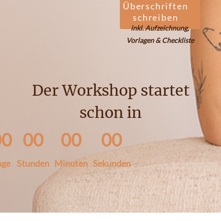
Überschriften
schreiben
inkl. Aufzeichnung,
Vorlagen & Checkliste
Der Workshop startet
schon in
00
00
00
00
age
Stunden
Minuten
Sekunden